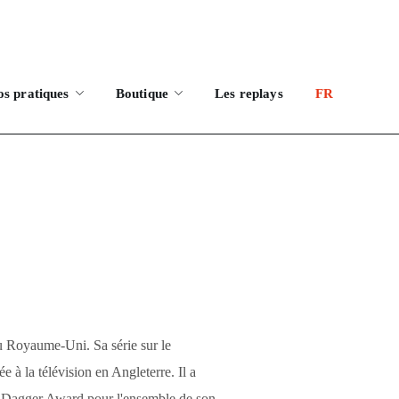
os pratiques
Boutique
Les replays
FR
du Royaume-Uni. Sa série sur le
 à la télévision en Angleterre. Il a
d Dagger Award pour l'ensemble de son