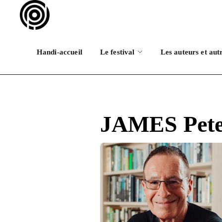
Handi-accueil
Le festival
Les auteurs et aut
JAMES Pete