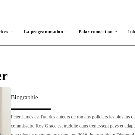
rices
La programmation
Polar connection
Inf
r
Biographie
Peter James est l'un des auteurs de romans policiers les plus lus 
commissaire Roy Grace est traduite dans trente-sept pays et adaptée
reçu plus de quarante prix dont, en 2016, le prestigieux Diamon