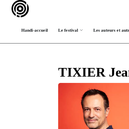
Handi-accueil
Le festival
Les auteurs et aut
TIXIER Jea