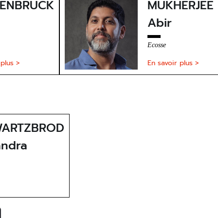
ENBRUCK
MUKHERJEE
Abir
Ecosse
 plus >
En savoir plus >
WARTZBROD
andra