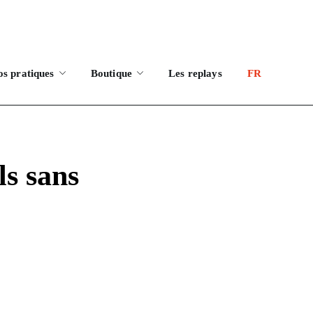
os pratiques
Boutique
Les replays
FR
ls sans