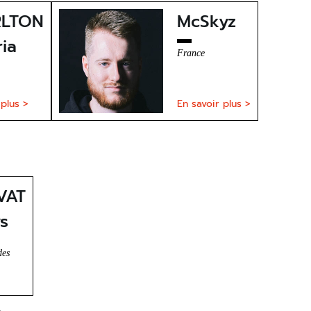
LTON
McSkyz
ria
France
 plus >
En savoir plus >
VAT
s
des