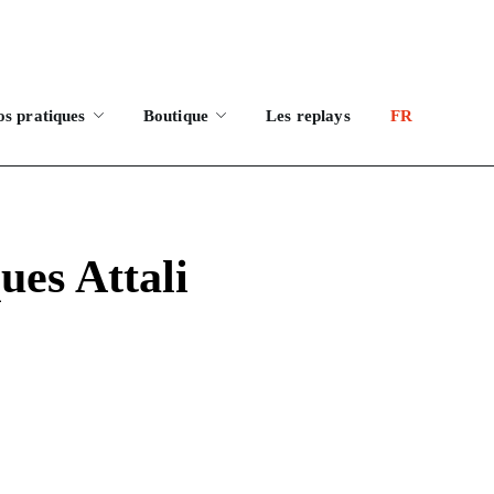
os pratiques
Boutique
Les replays
FR
ues Attali