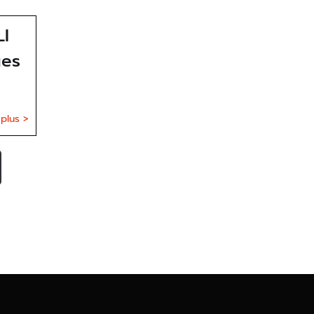
I
ues
 plus >