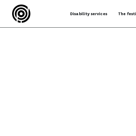
Disability services
The fest
uthors
OME
AUTHORS