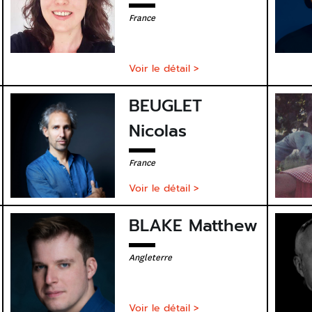
France
Voir le détail >
BEUGLET
Nicolas
France
Voir le détail >
BLAKE Matthew
Angleterre
Voir le détail >