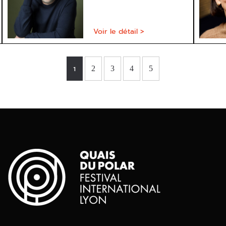
Voir le détail >
1
2
3
4
5