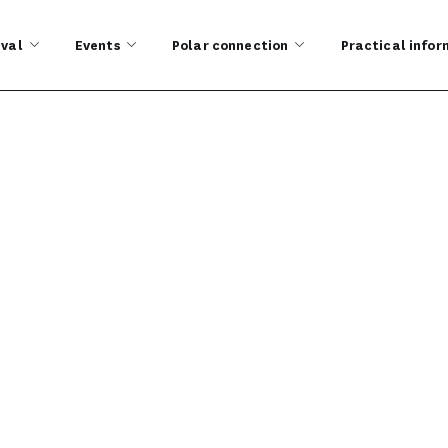
ival
Events
Polar connection
Practical infor