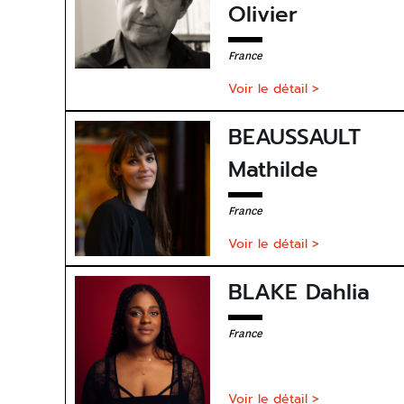
Olivier
France
Voir le détail >
BEAUSSAULT
Mathilde
France
Voir le détail >
BLAKE Dahlia
France
Voir le détail >