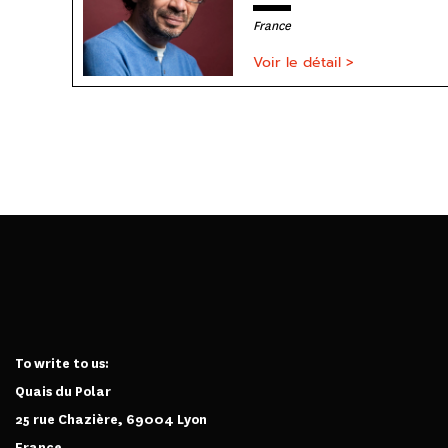
France
Voir le détail >
To write to us:
Quais du Polar
25 rue Chazière, 69004 Lyon
France