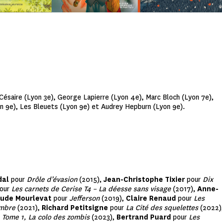
Césaire (Lyon 3e), George Lapierre (Lyon 4e), Marc Bloch (Lyon 7e),
on 9e), Les Bleuets (Lyon 9e) et Audrey Hepburn (Lyon 9e).
dal
pour
Drôle d’évasion
(2015),
Jean-Christophe Tixier
pour
Dix
our
Les carnets de Cerise T4 – La déesse sans visage
(2017),
Anne-
aude Mourlevat
pour
Jefferson
(2019),
Claire Renaud
pour
Les
’ombre
(2021),
Richard Petitsigne
pour
La Cité des squelettes
(2022)
– Tome 1, La colo des zombis
(2023),
Bertrand Puard
pour
Les