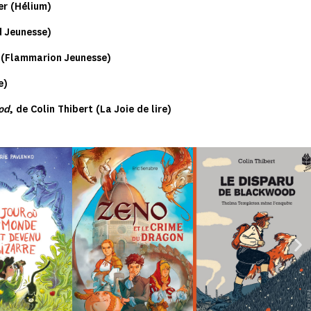
er (Hélium)
d Jeunesse)
o (Flammarion Jeunesse)
e)
od
, de Colin Thibert (La Joie de lire)