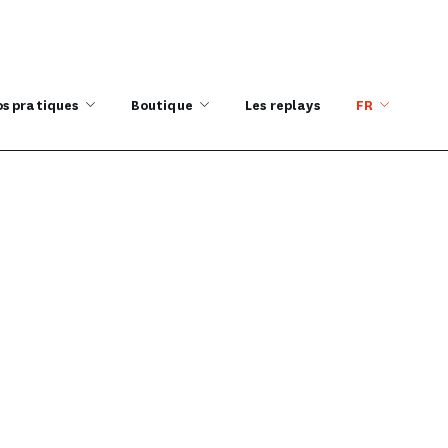
os pratiques
Boutique
Les replays
FR
de Lyon
ON