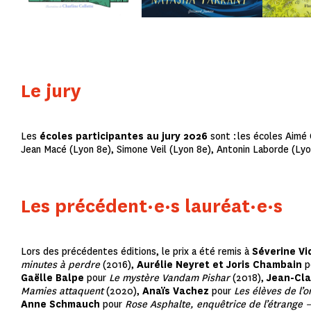
Le jury
Les
écoles participantes au jury 2026
sont :
les écoles Aimé 
Jean Macé (Lyon 8e), Simone Veil (Lyon 8e), Antonin Laborde (Ly
Les précédent·e·s lauréat·e·s
Lors des précédentes éditions, le prix a été remis à
Séverine Vi
minutes à perdre
(2016),
Aurélie Neyret et Joris Chambain
p
Gaëlle Balpe
pour
Le mystère Vandam Pishar
(2018),
Jean-Cl
Mamies attaquent
(2020),
Anaïs Vachez
pour
Les élèves de l
Anne Schmauch
pour
Rose Asphalte, enquêtrice de l’étrange 