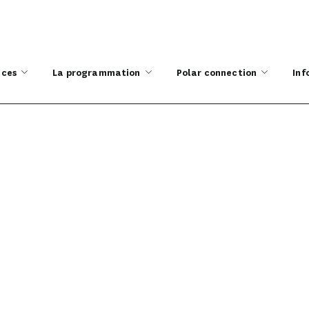
ices
La programmation
Polar connection
Inf
uais du Polar / Ville 
LES PRIX LITTÉRAIRES
PRIX JEUNESSE QUAIS DU POLAR / VILLE DE LY