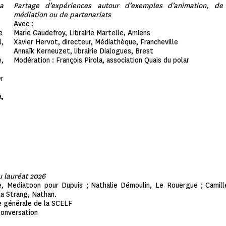
a
Partage d’expériences autour d’exemples d’animation, de
médiation ou de partenariats
Avec :
e
Marie Gaudefroy, Librairie Martelle, Amiens
l,
Xavier Hervot, directeur, Médiathèque, Francheville
Annaïk Kerneuzet, librairie Dialogues, Brest
e,
Modération : François Pirola, association Quais du polar
r
a,
u lauréat 2026
e, Mediatoon pour Dupuis ;
Nathalie Démoulin, Le Rouergue ;
Camill
la Strang, Nathan.
e générale de la SCELF
Conversation