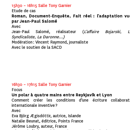
15h30 – 16h15 Salle Tony Garnier
Etude de cas
Roman, Document-Enquête, Fait réel : l’adaptation vu
par Jean-Paul Salomé
Avec
Jean-Paul Salomé, réalisateur (
L’affaire Bojarski, L
Syndicaliste, La Daronne…)
Modération : Vincent Raymond, journaliste
Avec le soutien de la SACD
16h30 – 17h15 Salle Tony Garnier
Focus
Un polar à quatre mains entre Reykjavík et Lyon
Comment créer les conditions d’une écriture collaborat
internationale inventive ?
Avec
Eva Björg Ægisdóttir, autrice, Islande
Natalie Beunat, éditrice, Points France
Jérôme Loubry, auteur, France