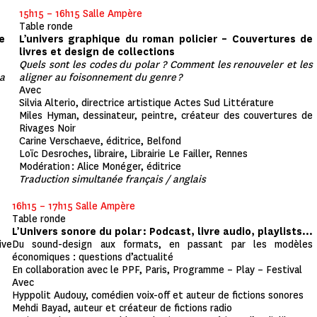
15h15 – 16h15 Salle Ampère
Table ronde
e
L’univers graphique du roman policier – Couvertures de
livres et design de collections
Quels sont les codes du polar ? Comment les renouveler et les
a
aligner au foisonnement du genre ?
Avec
Silvia Alterio, directrice artistique Actes Sud Littérature
Miles Hyman, dessinateur, peintre, créateur des couvertures de
Rivages Noir
Carine Verschaeve, éditrice, Belfond
Loïc Desroches, libraire, Librairie Le Failler, Rennes
Modération : Alice Monéger, éditrice
Traduction simultanée français / anglais
16h15 – 17h15 Salle Ampère
Table ronde
L’Univers sonore du polar : Podcast, livre audio, playlists…
ive
Du sound-design aux formats, en passant par les modèles
économiques : questions d’actualité
En collaboration avec le PPF, Paris, Programme – Play – Festival
Avec
Hyppolit Audouy, comédien voix-off et auteur de fictions sonores
Mehdi Bayad, auteur et créateur de fictions radio