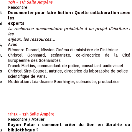
10h – 11h Salle Ampère
Rencontre
et
Documenter pour faire fiction : Quelle collaboration avec
les
ié
experts
La recherche documentaire préalable à un projet d’écriture :
les
enjeux, les ressources…
s,
Avec
Eléonore Durand, Mission Cinéma du ministère de l’Intérieur
e,
Christel Gonnnard, scénariste, co-directrice de la Cité
Européenne des Scénaristes
Franck Martins, commandant de police, consultant audiovisuel
es
Christel Sire-Coupet, autrice, directrice du laboratoire de police
scientifique de Paris.
re
Modération : Léa-Jeanne Boerhinger, scénariste, productrice
11h15 – 12h Salle Ampère
Rencontre / Atelier
Rayon Polar : comment créer du lien en librairie ou
s
bibliothèque ?