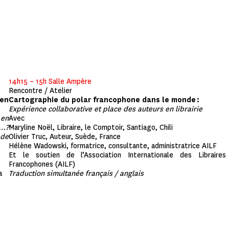
14h15 – 15h Salle Ampère
Rencontre / Atelier
 en
Cartographie du polar francophone dans le monde :
Expérience collaborative et place des auteurs en librairie
 en
Avec
n…?
Maryline Noël, Libraire, le Comptoir, Santiago, Chili
 de
Olivier Truc, Auteur, Suède, France
Hélène Wadowski, formatrice, consultante, administratrice AILF
Et le soutien de l’Association Internationale des Libraires
Francophones (AILF)
a
Traduction simultanée français / anglais