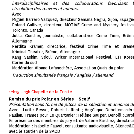
interdisciplinaires et des collaborations favorisant l
circulation des œuvres et auteurs.
Avec :
Miguel Barrero Vázquez, directeur Semana Negra, Gijón, Espagn
Roland Gulliver, directeur, MOTIVE Crime and Mystery festiva
Toronto, Canada
Jutta Günther, journaliste, collaboratrice Crime Time, Brêm
Allemagne
Perdita Krämer, directrice, festival Crime Time et Breme
Kriminal Theater, Brême, Allemagne
Kang Saehim, Séoul Writer International Festival, LTI Kore
Corée du sud
Modération Albane Lafanechère, Association Quais du polar
Traduction simultanée français / anglais / allemand
12h15 – 13h Chapelle de la Trinité
Remise du prix Polar en Séries – Scelf
Présentation sous forme de pitchs de la sélection et annonce d
Avec :
Lucile Besse, Robert Laffont ;
Angélique Debellemanièr
Paulian, Trames pour Le Quartanier ;
Hélène Sauger, Denoël ;
Caro
En présence des membres du jury et de Valérie Barthez, directric
Modération : Isabelle Fauvel, consultante audiovisuelle, Silence&
avec le soutien de la SACD