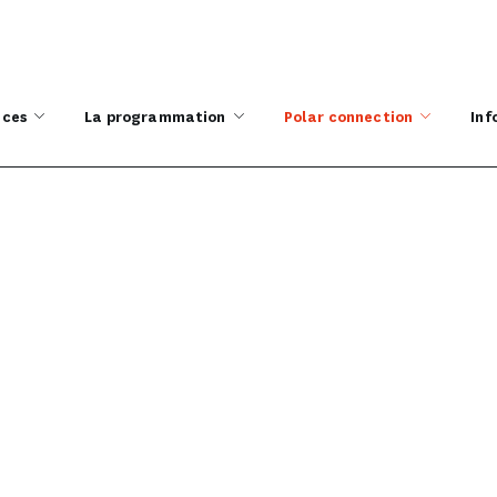
ices
La programmation
Polar connection
Inf
amme profession
ACCUEIL
LE PROGRAMME PROFESSIONNEL