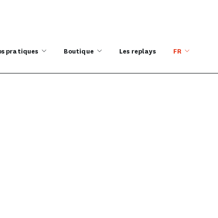
os pratiques
Boutique
Les replays
FR
nel