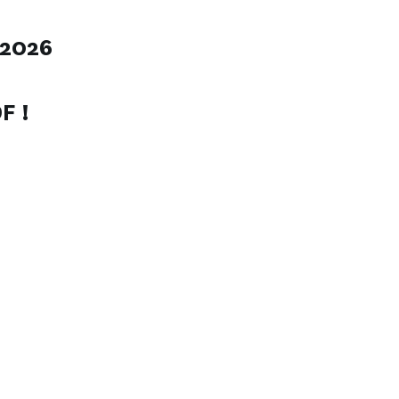
 2026
F !