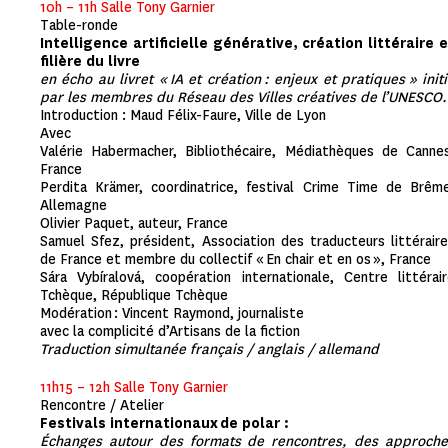
10h – 11h Salle Tony Garnier
Table-ronde
Intelligence artificielle générative, création littéraire 
filière du livre
en écho au livret «
IA et création : enjeux et pratiques
» init
par les membres du Réseau des Villes créatives de l’UNESCO.
Introduction : Maud Félix-Faure, Ville de Lyon
Avec
Valérie Habermacher, Bibliothécaire, Médiathèques de Canne
France
Perdita Krämer, coordinatrice, festival Crime Time de Brêm
Allemagne
Olivier Paquet, auteur, France
Samuel Sfez, président, Association des traducteurs littérair
de France et membre du collectif « En chair et en os », France
Sára Vybíralová, coopération internationale, Centre littérai
Tchèque, République Tchèque
Modération : Vincent Raymond, journaliste
avec la complicité d’Artisans de la fiction
Traduction simultanée français / anglais / allemand
11h15 – 12h Salle Tony Garnier
Rencontre / Atelier
Festivals internationaux de polar :
Échanges autour des formats de rencontres, des approche