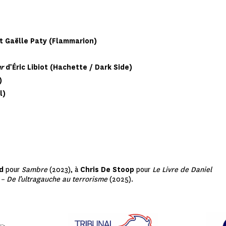
t Gaëlle Paty (Flammarion)
ur
d’Éric Libiot (Hachette / Dark Side)
)
l)
ud
pour
Sambre
(2023), à
Chris De Stoop
pour
Le Livre de Daniel
 – De l’ultragauche au terrorisme
(2025).