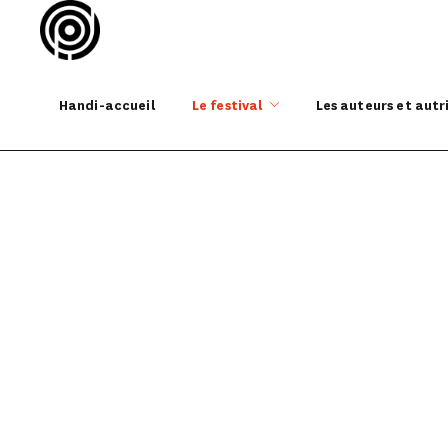
Handi-accueil
Le festival
Les auteurs et autr
Prix Polar et Justi
ACCUEIL
LE FESTIVAL
LES PRIX LI