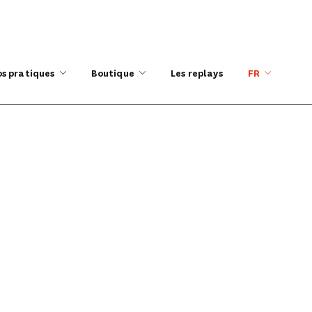
os pratiques
Boutique
Les replays
FR
re de Lyon /
/ LIBÉRATION