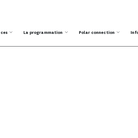
ices
La programmation
Polar connection
Inf
ce du Tribunal Judiciai
Libération
TTÉRAIRES
PRIX POLAR ET JUSTICE DU TRIBUNAL JUDICIAIRE DE LYON 