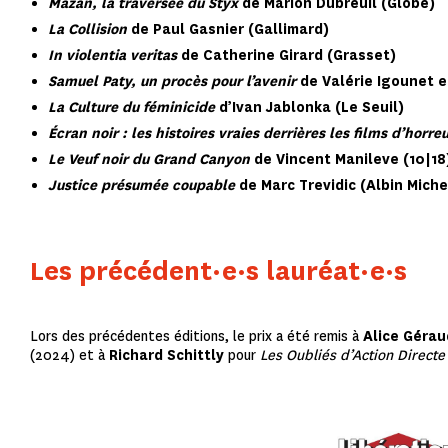
Mazan, la traversée du Styx
de Marion Dubreuil (Globe)
La Collision
de Paul Gasnier (Gallimard)
In violentia veritas
de Catherine Girard (Grasset)
Samuel Paty, un procès pour l’avenir
de Valérie Igounet e
La Culture du féminicide
d’Ivan Jablonka (Le Seuil)
Écran noir : les histoires vraies derrières les films d’horre
Le Veuf noir du Grand Canyon
de Vincent Manileve (10|18
Justice présumée coupable
de Marc Trevidic (Albin Miche
Les précédent·e·s lauréat·e·s
Lors des précédentes éditions, le prix a été remis à
Alice Géra
(2024) et à
Richard Schittly
pour
Les Oubliés d’Action Directe