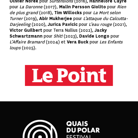
Olivier Norek
pour
Surtensions
(2016),
Hannelore Cayre
pour
La Daronne
(2017)
,
Malin Persson Giolito
pour
Rien
de plus grand
(2018),
Tim Willocks
pour
La Mort selon
Turner
(2019),
Abir Mukherjee
pour
L’attaque du Calcutta-
Darjeeling
(2020),
Jurica Pavicic
pour
L’eau rouge
(2021),
Victor Guilbert
pour Terra Nullius (2022),
Jacky
Schwartzmann
pour
Shit!
(2023),
Davide Longo
pour
L’Affaire Bramard
(2024) et
Vera Buck
pour
Les Enfants
loups
(2025).