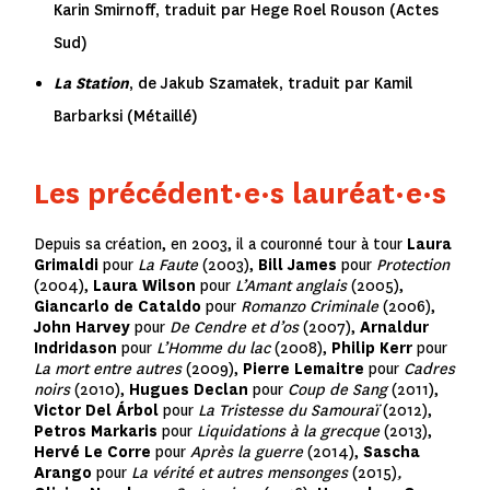
Karin Smirnoff, traduit par Hege Roel Rouson (Actes
Sud)
La Station
, de Jakub Szamałek, traduit par Kamil
Barbarksi (Métaillé)
Les précédent·e·s lauréat·e·s
Depuis sa création, en 2003, il a couronné tour à tour
Laura
Grimaldi
pour
La Faute
(2003),
Bill James
pour
Protection
(2004),
Laura Wilson
pour
L’Amant anglais
(2005),
Giancarlo de Cataldo
pour
Romanzo Criminale
(2006),
John Harvey
pour
De Cendre et d’os
(2007),
Arnaldur
Indridason
pour
L’Homme du lac
(2008),
Philip Kerr
pour
La mort entre autres
(2009),
Pierre Lemaitre
pour
Cadres
noirs
(2010),
Hugues Declan
pour
Coup de Sang
(2011),
Victor Del Árbol
pour
La Tristesse du Samouraï
(2012),
Petros Markaris
pour
Liquidations à la grecque
(2013),
Hervé Le Corre
pour
Après la guerre
(2014),
Sascha
Arango
pour
La vérité et autres mensonges
(2015)
,