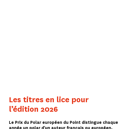
LITTÉRAIRES
PRIX LE POINT
DU POLAR
EUROPÉEN
Les titres en lice pour
l’édition 2026
Le Prix du Polar européen du Point distingue chaque
année un polar d’un auteur français ou européen.