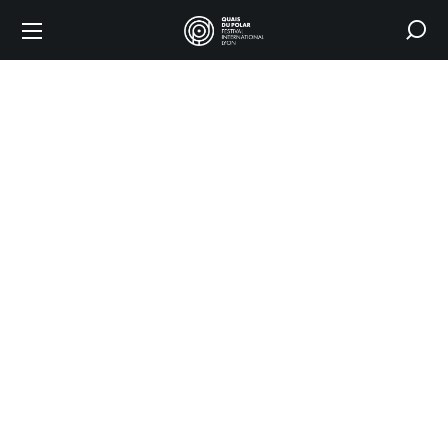
Prix
Polar
en
Séries
/
SCELF
ACCUEIL