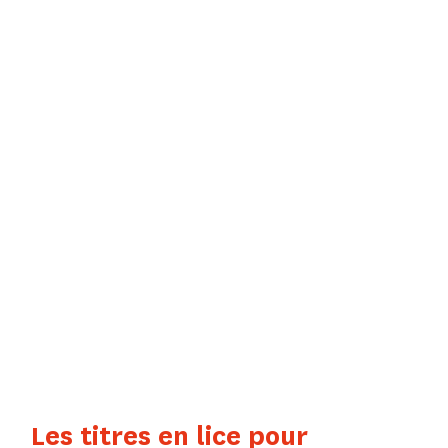
LE FESTIVAL
LES PRIX
LITTÉRAIRES
PRIX POLAR EN
SÉRIES /
SCELF
Les titres en lice pour