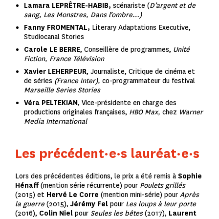
Lamara LEPRÊTRE-HABIB,
scénariste (
D’argent et de
sang, Les Monstres, Dans l’ombre…)
Fanny FROMENTAL,
Literary Adaptations Executive,
Studiocanal Stories
Carole LE BERRE
, Conseillère de programmes,
Unité
Fiction, France Télévision
Xavier LEHERPEUR
, Journaliste, Critique de cinéma et
de séries
(France Inter),
co-programmateur du festival
Marseille Series Stories
Véra PELTEKIAN
, Vice-présidente en charge des
productions originales françaises,
HBO Max,
chez
Warner
Media International
Les précédent·e·s lauréat·e·s
Lors des précédentes éditions, le prix a été remis à
Sophie
Hénaff
(mention série récurrente) pour
Poulets grillés
(2015) et
Hervé Le Corre
(mention mini-série) pour
Après
la guerre
(2015),
Jérémy Fel
pour
Les loups à leur porte
(2016),
Colin Niel
pour
Seules les bêtes
(2017),
Laurent