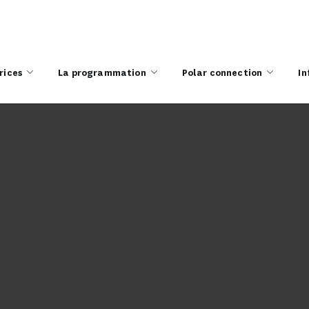
rices
La programmation
Polar connection
In