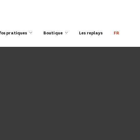
fos pratiques
Boutique
Les replays
FR