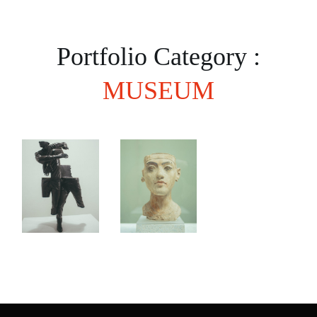
Portfolio Category :
MUSEUM
Middle
International
Ages
Sculpture
art
Festival