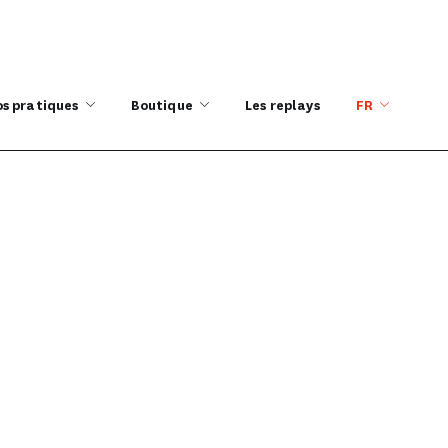
os pratiques
Boutique
Les replays
FR