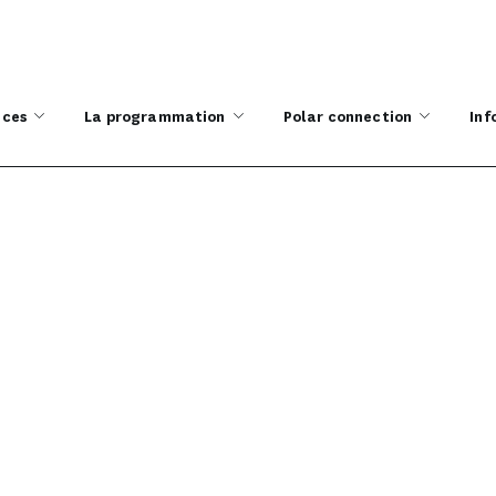
ices
La programmation
Polar connection
Inf
Boutique
ACCUEIL
BOUTIQUE
ADHÉSION SIMPLE