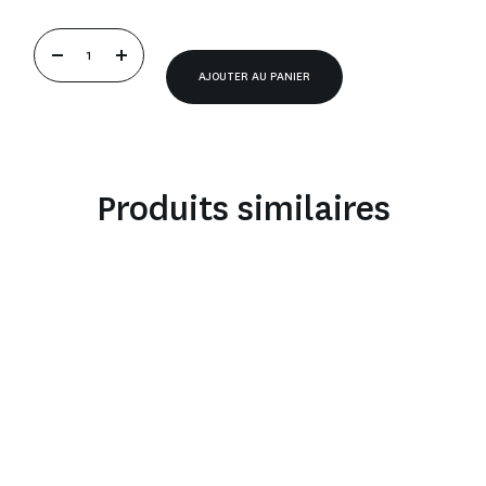
AJOUTER AU PANIER
Produits similaires
Badge 2025
Affiche 2018
Af