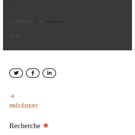
15 AOÛT 2024
by
quaisdupolar
46
PRÉCÉDENT
Recherche